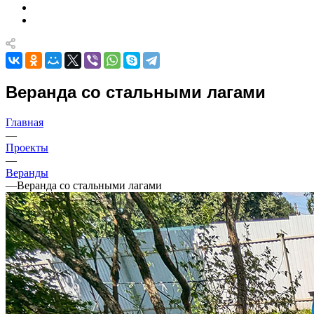
Веранда со стальными лагами
Главная
—
Проекты
—
Веранды
—
Веранда со стальными лагами