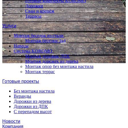
Готовые комплекты KOROMO
Дорожки
Сваи и крепёж
Террасы
Услуги
Монтаж беседок из стали
Монтаж беседки 3х4
Навесы
Система KOROMO
Монтаж дорожек ДПК
Монтаж дорожек из дерева
Монтаж опор без монтажа настила
Монтаж террас
Готовые проекты
Без монтажа настила
Веранды
Дорожки из дерева
Дорожки из ДПК
С перепадом высот
Новости
Компания