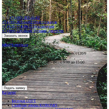
+7 (495) 203-44-62
+7 (495) 203-44-62
Отдел продаж
+7 (926) 774-99-15
Бухгалтерия
+7 (999) 228-66-60
Лучший директор
Заказать звонок
E-mail
info@koromo.ru
Адрес
Московская область, Бронницы, д. Панино, с120/9
Режим работы
Пн. – Пт.: с 9:00 до 18:00 Сб. - Вс.: с 9:00 до 15:00
Подать заявку
Каталог
Беседки LOFT
Свайные опоры KOROMO